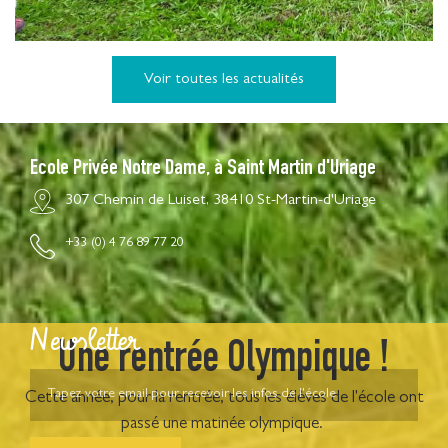
Voir toutes les actualités
Ecole Privée Notre Dame, à Saint Martin d'Uriage
307 Chemin de Luiset, 38410 St-Martin-d'Uriage
+33 (0) 4 76 89 77 20
Newsletter
Une rentrée Olympique !
Cette année, pour la rentrée, tous les élèves de l'école ont
passé une matinée olympique.